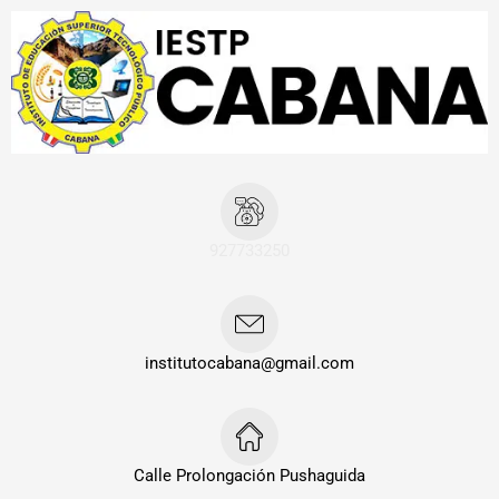
Ir
al
contenido
927733250
institutocabana@gmail.com
Calle Prolongación Pushaguida