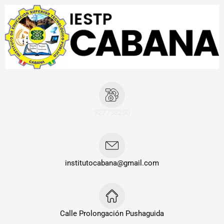
Ir
Navegación
al
de
contenido
entradas
927733250
institutocabana@gmail.com
Calle Prolongación Pushaguida