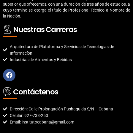
superior que ofrecemos, con una duración de tres años de estudios, a
cuyo término se otorga el título de Profesional Técnico a Nombre de
la Nación.
Nuestras Carreras
Arquitectura de Plataforma y Servicios de Tecnologías de
Informacíon
Industrias de Alimentos y Bebidas
F
a
c
e
Contáctenos
b
o
o
Dirección: Calle Prolongación Pushaguida S/N – Cabana
k
Celular: 927-733-250
Email: institutocabana@gmail.com