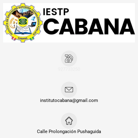
Ir
Navegación
al
de
contenido
entradas
927733250
institutocabana@gmail.com
Calle Prolongación Pushaguida