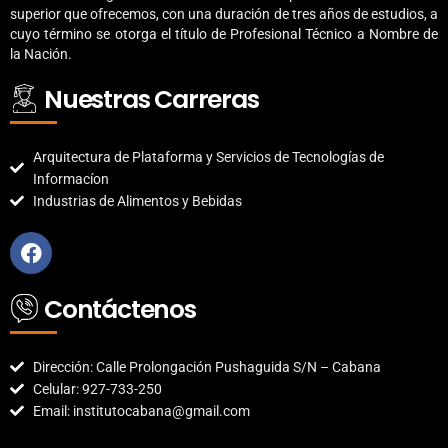
superior que ofrecemos, con una duración de tres años de estudios, a
cuyo término se otorga el título de Profesional Técnico a Nombre de
la Nación.
Nuestras Carreras
Arquitectura de Plataforma y Servicios de Tecnologías de
Informacíon
Industrias de Alimentos y Bebidas
F
a
c
e
Contáctenos
b
o
o
Dirección: Calle Prolongación Pushaguida S/N – Cabana
k
Celular: 927-733-250
Email: institutocabana@gmail.com